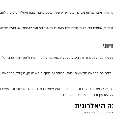
ועייף, ויוצר מראה מבוגר. מילוי עדין של השקעים בחומצה היאלורונית יכול להב
ניקות, אנשים הסובלים מזיהומים פעילים באזור המיועד לטיפול, או בעלי מחלות
 עור צעיר, רענן וחיוני. היכולת למלא קמטים, להוסיף נפח ולפסל תווי פנים, כ
בבחירת מרפאה מקצועית ורופא מנוסה ומוסמך. רופא מיומן, העובד במרפאה שמ
 צרי קשר עוד היום וקבעי פגישת ייעוץ אישית במרכז שלנו להשתלות שיניים 
המרענן והחיוני שאת כה ראויה לו.
ה היאלרונית
כם מידע מקיף ובהיר: