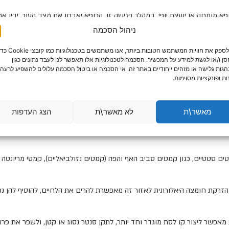
א מומחה או יועצת יופי. במהלך פגישה זו, הרופא יאבחן את מצב העור, יבין את
ניהול הסכמה
שת ועל נקודות ההזרקה המדויקות, על מנת להגיע לתוצאה הטבעית וההרמונית ב
כדי לספק את חוויות המשתמש הטובות ביותר, אנו משתמשים בטכנולוגיות כמו קוב
ן ו/או לגשת למידע על המכשיר. הסכמה לטכנולוגיות אלו תאפשר לנו לעבד נתונים כגון
צעות חומצה היאלורונית?
גות גלישה או מזהים ייחודיים באתר זה. אי הסכמה או ביטול הסכמה עלולים להשפיע לרעה 
ות ופונקציות מסוימות.
ל אזור התמחות וטכניקת הזרקה משלו:
מאשר\ת
לא מאשר\ת
הצג העדפות
ם. ניתן להוסיף נפח לשפתיים דקות, להדגיש את קו המתאר שלהן, לתקן א-סימט
סטטיים, כגון קמטים סביב האף והפה (קמטים נזולביאליים), קמטי מריונטה היו
זרקת חומצה היאלורונית לאזור זה מאפשרת להרים את הלחיים, להוסיף להן נפח
אפשר ליצור קו לסת מוגדר וחד יותר, לתקן סנטר נסוג או קטן, ולשפר את פרופ