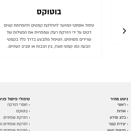
הזרקת שפתיים
תת קווים
טיפול אסתטי שמטרתו לשפר את מראה השפתיים על
ילות של
ידי הוספת נפח, עיצוב קווי מתאר והחלקת קמטים.
ל בקמטי
הטיפול נעשה באמצעות חומצה היאלורונית ומספק
עיניים.
תוצאה טבעית ומלאה לשפתיים.
ניווט מהיר
טיפולי פיסול פנים
› ראשי
›
חומרי הזרקה
›
אודות
›
ב
וטוקס
›
בלוג ומידע
›
הזרקת שפתיים
›
יצירת קשר
›
הזרקת שפתיים נפ
›
פגישת ייעוץ
›
הזרקת שפתיים פפי