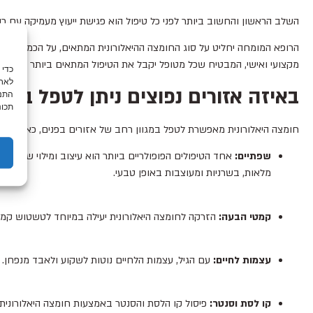
השלב הראשון והחשוב ביותר לפני כל טיפול הוא פגישת ייעוץ מעמיקה עם רופ
הרופא המומחה יחליט על סוג החומצה ההיאלורונית המתאים, על הכמות הנדר
מקצועי ואישי, המבטיח שכל מטופל יקבל את הטיפול המתאים ביותר עבורו.
לאחס
באיזה אזורים נפוצים ניתן לטפל באמ
התנה
תכונ
חומצה היאלורונית מאפשרת לטפל במגוון רחב של אזורים בפנים, כאשר לכ
שפתיים:
אחד הטיפולים הפופולריים ביותר הוא עיצוב ומילוי שפתיי
מלאות, בשרניות ומעוצבות באופן טבעי.
קמטי הבעה:
הזרקה לחומצה היאלורונית יעילה במיוחד לטשטוש קמטים 
עצמות לחיים:
עם הגיל, עצמות הלחיים נוטות לשקוע ולאבד מנפחן. ה
קו לסת וסנטר:
פיסול קו הלסת והסנטר באמצעות חומצה היאלורונית מ