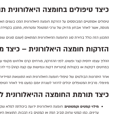
כיצד טיפולים בחומצה היאלורונית תו
טיפולים אסתטיים המבוססים על הזרקת חומצה היאלורונית הפכו בשנים האחרו
מנוסה, אשר לאחר אבחון מדויק של צרכי המטופל ומטרותיו, מתכנן בקפידה
התכנון הזה כולל בחירת סוג החומצה ההיאלורונית המתאים (ישנם סוגים שונ
הזרקות חומצה היאלורונית – כיצד מ
ההליך עצמו יחסית קצר ופשוט. לפני ההזרקה, מורחים קרם אלחוש מקומי על
במחטים דקיקות או בקנולות (צינוריות דקות וגמישות עם קצה קהה) כדי להז
מינימלי. מרבית המטופלים יכולים לחזור לשגרת יומם כמעט מיד לאחר הטיפול
כיצד תורמת החומצה ההיאלורונית ל
מילוי קמטים וקמטוטים
: חומצה היאלורונית ידועה ביכולתה למלא 
עדינים, כמו קמטי צחוק סביב הפה או קמטים בין הגבות. התוצאה היא 