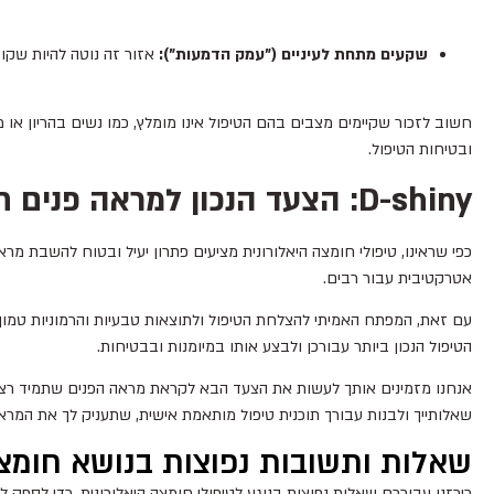
שקעים מתחת לעיניים ("עמק הדמעות"):
אזור זה נוטה להיות שקוע 
חשוב לזכור שקיימים מצבים בהם הטיפול אינו מומלץ, כמו נשים בהריון או מ
ובטיחות הטיפול.
D-shiny: הצעד הנכון למראה פנים חיוני
כפי שראינו, טיפולי חומצה היאלורונית מציעים פתרון יעיל ובטוח להשבת מראה
אטרקטיבית עבור רבים.
עם זאת, המפתח האמיתי להצלחת הטיפול ולתוצאות טבעיות והרמוניות טמון 
הטיפול הנכון ביותר עבורכן ולבצע אותו במיומנות ובבטיחות.
אנחנו מזמינים אותך לעשות את הצעד הבא לקראת מראה הפנים שתמיד רצית.
שאלותייך ולבנות עבורך תוכנית טיפול מותאמת אישית, שתעניק לך את המראה 
שאלות ותשובות נפוצות בנושא חומצ
ריכזנו עבורכם שאלות נפוצות בנוגע לטיפולי חומצה היאלורונית, כדי לספק ל