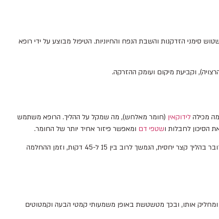
וש סימני הזדקנות והשבת הנפח והחיוניות. הטיפול מבוצע על ידי רופא
צויה), וקביעת מיקום ועומק ההזרקה.
מה מכילה
לידוקאין
(חומר מאלחש), מה שמקל על ההליך. הרופא משתמש
ת הסיכון לחבלות ו
שטפי דם
ומאפשר פיזור אחיד יותר של החומר.
אחד היתרונות הבולטים של טיפולי חומצה היאלורונית הוא התוצאות המיידיות. ברגע שהחומר מוזרק, הוא מתחיל לפעול ולמלא את החללים בעור. בנוסף, מדובר בהליך קצר יחסית, הנמשך לרוב בין 15 ל-45 דקות, וזמן ההחלמה
ר ומחליק אותו, ובכך מטשטשת באופן משמעותי קמטי הבעה וקמטוטים