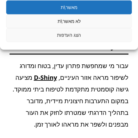
בריאות העור, ומאפשרת לראות שיפור מבלי
מאשר\ת
להיכנס מיד להליך רפואי מורכב.
לא מאשר\ת
הכירו את הגישה הלא פולשנית
הצג העדפות
של D-Shiny
עבור מי שמחפשת פתרון עדין, בטוח ומדורג
לשיפור מראה אזור העיניים,
D-Shiny
מציעה
גישה קוסמטית מתקדמת לטיפוח ביתי ממוקד.
במקום התערבות חיצונית מיידית, מדובר
בתהליך הדרגתי שמטרתו לחזק את העור
מבפנים ולשפר את מראהו לאורך זמן.