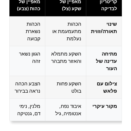
קריטריון
מאפיין של
מאפיין של
לבדיקה
שקע (צל)
כהות (צבע)
שינוי
הכהות
הכהות
תאורה/זווית
מתעמעמת או
נשארת
נעלמת
קבועה
מתיחה
השקע מתמלא
הגוון נשאר
עדינה של
והאזור מתבהר
זהה
העור
צילום עם
השקע פחות
הצבע הכהה
פלאש
בולט
נראה בבירור
מקור עיקרי
איבוד נפח,
מלנין, נימי
אנטומיה, גיל
דם, גנטיקה