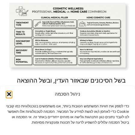
בשל הסיכונים שבאזור העדין, ובשל ההוצאה
הכספית הכרוכה בהזרקות חוזרות שיש לחדש
ניהול הסכמה
מעת לעת, אנשים רבים מעדיפים להתחיל
כדי לספק את חוויות המשתמש הטובות ביותר, אנו משתמשים בטכנולוגיות כמו קובצי
Cookie כדי לאחסן ו/או לגשת למידע על המכשיר. הסכמה לטכנולוגיות אלו תאפשר
בגישה שמרנית ולא פולשנית. גישה זו מבוססת
לנו לעבד נתונים כגון התנהגות גלישה או מזהים ייחודיים באתר זה. אי הסכמה או
ביטול הסכמה עלולים להשפיע לרעה על תכונות ופונקציות מסוימות.
על טיפוח קוסמטי מתקדם ושיקום הדרגתי של