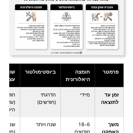
פרמטר
חומצה
ביוסטימולטור
שומן
היאלורונית
עצמי
זמן עד
מיידי
הדרגתי
חודשים
לתוצאה
(חודשים)
(עד
היקלטות
משך
6–18
שנה ויותר
שנים
האפקט
חודשים
(תלוי