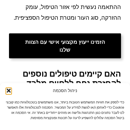
ההתאמה נעשית לפי אזור הטיפול, עומק
ההזרקה, סוג העור ומטרת הטיפול הספציפית.
הזמינו ייעוץ מקצועי אישי עם הצוות
שלנו
האם קיימים טיפולים נוספים
להחזרת נפח ללחיים מלבד
חומצה היאלורונית?
ניהול הסכמה
כדי לספק את חוויות המשתמש הטובות ביותר, אנו משתמשים בטכנולוגיות כמו קובצי
Cookie כדי לאחסן ו/או לגשת למידע על המכשיר. הסכמה לטכנולוגיות אלו תאפשר
בהחלט כן. טיפולים ביוסטימולטוריים, למשל,
לנו לעבד נתונים כגון התנהגות גלישה או מזהים ייחודיים באתר זה. אי הסכמה או
ביטול הסכמה עלולים להשפיע לרעה על תכונות ופונקציות מסוימות.
פועלים בדרך שונה מחומרי מילוי רגילים.