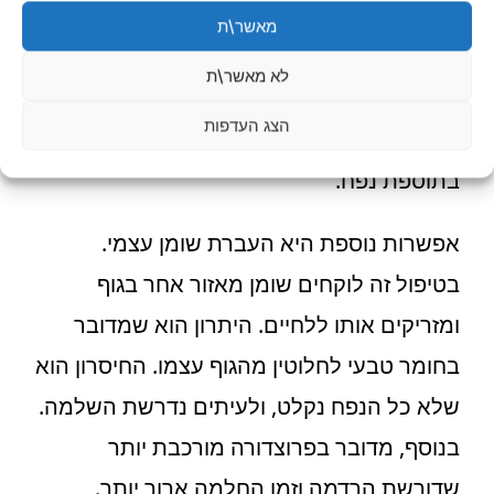
במקום להוסיף נפח מיידי, הם מעודדים את
מאשר\ת
הגוף לייצר קולגן חדש לאורך זמן. התוצאה
לא מאשר\ת
נבנית בהדרגה ויכולה להתאים במיוחד למי
הצג העדפות
שמעוניינת גם בשיפור איכות העור ולא רק
בתוספת נפח.
אפשרות נוספת היא העברת שומן עצמי.
בטיפול זה לוקחים שומן מאזור אחר בגוף
ומזריקים אותו ללחיים. היתרון הוא שמדובר
בחומר טבעי לחלוטין מהגוף עצמו. החיסרון הוא
שלא כל הנפח נקלט, ולעיתים נדרשת השלמה.
בנוסף, מדובר בפרוצדורה מורכבת יותר
שדורשת הרדמה וזמן החלמה ארוך יותר.