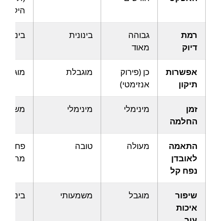
היקלטות
רמת
גבוהה
בינונית
בינונית
דיוק
מאוד
אפשרות
כן (פירוק
מוגבלת
מוגבלת
תיקון
אנזימטי)
זמן
מינימלי
מינימלי
משמעות
החלמה
התאמה
מעולה
טובה
פחות
לאובדן
מתאים
נפח קל
שיפור
מוגבל
משמעותי
בינוני
איכות
עור