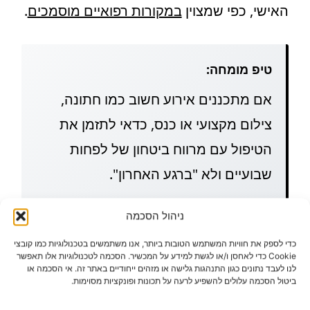
האישי, כפי שמצוין
במקורות רפואיים מוסמכים
.
טיפ מומחה:
אם מתכננים אירוע חשוב כמו חתונה,
צילום מקצועי או כנס, כדאי לתזמן את
הטיפול עם מרווח ביטחון של לפחות
שבועיים ולא "ברגע האחרון".
ניהול הסכמה
מה ההבדל בין בוטוקס לחומרי
כדי לספק את חוויות המשתמש הטובות ביותר, אנו משתמשים בטכנולוגיות כמו קובצי
מילוי – ומתי משלבים?
Cookie כדי לאחסן ו/או לגשת למידע על המכשיר. הסכמה לטכנולוגיות אלו תאפשר
לנו לעבד נתונים כגון התנהגות גלישה או מזהים ייחודיים באתר זה. אי הסכמה או
ביטול הסכמה עלולים להשפיע לרעה על תכונות ופונקציות מסוימות.
זו שאלה קריטית שרבים מתבלבלים בה.