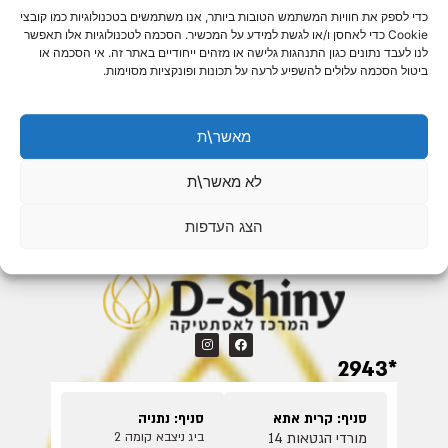
›
חוטים
›
הלבנת שיניים
כדי לספק את חוויות המשתמש הטובות ביותר, אנו משתמשים בטכנולוגיות כמו קובצי
›
מיצוק
Cookie כדי לאחסן ו/או לגשת למידע על המכשיר. הסכמה לטכנולוגיות אלו תאפשר
›
השתלת שיניים
לנו לעבד נתונים כגון התנהגות גלישה או מזהים ייחודיים באתר זה. אי הסכמה או
›
זרקוניה
ביטול הסכמה עלולים להשפיע לרעה על תכונות ופונקציות מסוימות.
›
טיפולי שורש
›
ניתוחי חניכיים
›
סתימות
מאשר\ת
›
ציפוי שיניים
›
שיקום הפה
לא מאשר\ת
›
שיקום הפה בשני מפגשים
הצג העדפות
*2943
סניף: קרית אתא
סניף: נתניה
מורדי הגטאות 14
ביג ניצבא קומה 2