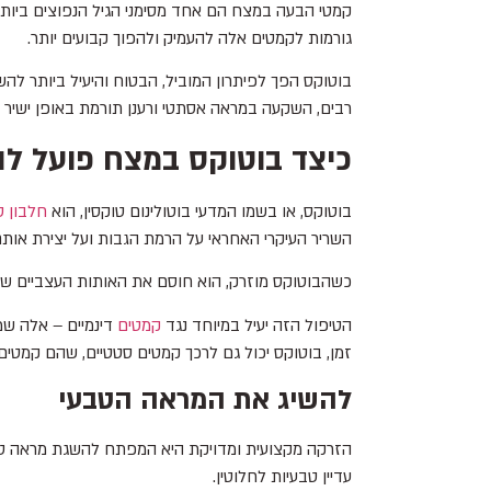
קמטי הבעה במצח הם אחד מסימני הגיל הנפוצים ביותר
גורמות לקמטים אלה להעמיק ולהפוך קבועים יותר.
בוטוקס הפך לפיתרון המוביל, הבטוח והיעיל ביותר לה
רבים, השקעה במראה אסתטי ורענן תורמת באופן ישיר לביטחון העצמי ולתחו
כיצד בוטוקס במצח פועל 
בוטוקס, או בשמו המדעי בוטולינום טוקסין, הוא
חלבון ט
השריר העיקרי האחראי על הרמת הגבות ועל יצירת אות
כשהבוטוקס מוזרק, הוא חוסם את האותות העצביים שמגי
הטיפול הזה יעיל במיוחד נגד
קמטים
דינמיים – אלה שמ
זמן, בוטוקס יכול גם לרכך קמטים סטטיים, שהם קמטים
להשיג את המראה הטבעי
הזרקה מקצועית ומדויקת היא המפתח להשגת מראה טבעי 
עדיין טבעיות לחלוטין.