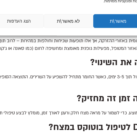
ות ופונקציות מסוימות.
א מסמן את נקודות ההזרקה המדויקות ומזריק את החומר בעדינות רבה באמ
רת יומך כמעט מיד.
מאשר\ת
לא מאשר\ת
הצג העדפות
להקפיד?
מית באזורי ההזרקה, אך אלו תופעות שכיחות וחולפות במהירות – לרוב תו
 מפעילות גופנית מאומצת ומחשיפה לחום (כמו סאונה או ג'קוזי) ב-24 השעות הראשונות שלאחר ה
 את השינוי?
ניתן להתחיל לראות את התוצאות הראשוניות של הטיפול תוך 3-5 ימים, כאשר החומר מתחיל להשפיע ע
 זמן זה מחזיק?