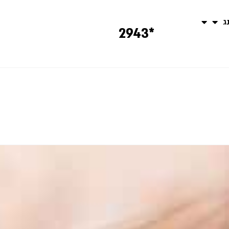
נג
*2943