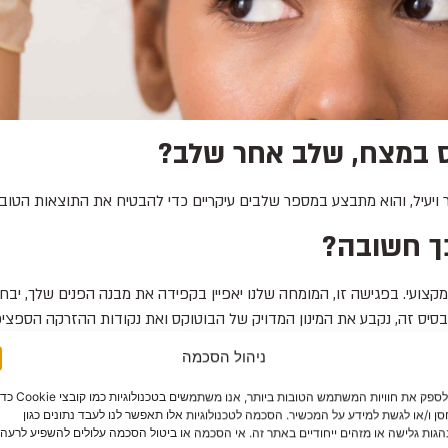
ס במצח, שלב אחר שלב?
ויעיל, והוא מתבצע במספר שלבים עיקריים כדי להבטיח את התוצאות הטובו
כך חשובה?
מקצועי. בפגישה זו, המומחה שלנו יאפיין בקפידה את מבנה הפנים שלך, יב
ל בסיס זה, נקבע את המינון המדויק של הבוטוקס ואת נקודות ההזרקה הספצי
ניהול הסכמה
וקח?
כדי לספק את חוויות המשתמש הטובות ביותר, אנו משתמשים בטכנולוגיות כמו קוב
ן ו/או לגשת למידע על המכשיר. הסכמה לטכנולוגיות אלו תאפשר לנו לעבד נתונים כגון
גות גלישה או מזהים ייחודיים באתר זה. אי הסכמה או ביטול הסכמה עלולים להשפיע לרעה 
וקה ומחוטא היטב. במקרים מסוימים, ניתן למרוח משחת אלחוש מקומית כדי 