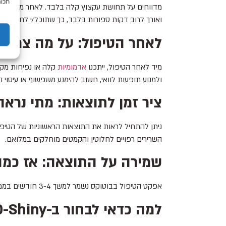
תכונ
מדווחים על תחושת עקצוץ קלה בלבד. לאחר מכן, הרופ
ואורך לרוב דקות ספורות בלבד, כך שתוכל/י לחזור לשג
לאחר הטיפול: על מה צריך 
מיד לאחר הטיפול, ייתכנו
אדמומיות
קלה או נפיחות מקו
ולמנוע תופעות לוואי, חשוב להימנע משפשוף או עיסוי האזור המטופל,
ציר זמן לתוצאות: מתי נראה
השרירים רפויים לחלוטין והקמטים מוחלקים במלואם.
שמירה על התוצאה: אז כמה
אפקט הטיפול בבוטוקס נשמר למשך 3-4 חודשים בממוצע. כדי לשמור על מראה מצח חלק ורענן לאורך זמן, מומלץ לבצע טיפולי תחזוקה תקופתיים בהתאם להמלצת הרופא המטפל.
למה כדאי לבחור ב-D-Shiny לטיפול בוטוקס במצח?