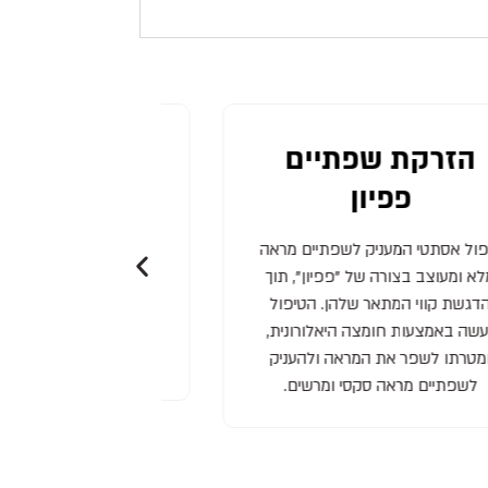
הזרקת שפתיים
הזרקת שפת
פפיון
קונטור
ול אסתטי המעניק לשפתיים מראה
טיפול אסתטי לשיפור צו
א ומעוצב בצורה של "פפיון", תוך
והגברת הנפח שלהן. בא
דגשת קווי המתאר שלהן. הטיפול
היאלורונית, מחדשים את
שה באמצעות חומצה היאלורונית,
של השפתיים, משפרים א
מטרתו לשפר את המראה ולהעניק
ומקנים להן מראה מל
לשפתיים מראה סקסי ומרשים.