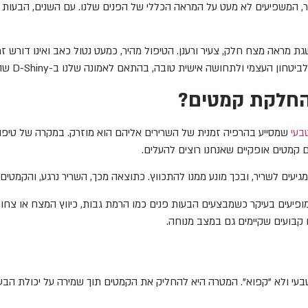
, המשפיעים לא מעט על המראה הכללי של הפנים שלנו. עם השנים, הבעות 
שגת מראה מצח חלק, צעיר ורענן. הטיפול מהיר, כמעט נטול כאב ואינו דור
שה אישית טובה, בהתאם לאמונה שלנו ב-D-Shiny שהביטחון מתחיל בתחושה פנימית שלמה.
להחלקת קמטים?
בעי
שמסייע בהרפיה זמנית של השרירים אליהם הוא מוזרק. במקרה של טיפו
ם קמטים אופקיים שאנחנו רוצים להעלים.
עים לשריר, ובכך מונע ממנו להתכווץ. כתוצאה מכך, השריר נרגע, והקמטים
ופיעים בעיקר כשמבצעים הבעות פנים כמו הרמת גבות, כיווץ המצח או צחו
 קבועים שקיימים גם במצב מנוחה.
ולא "קפוא". המטרה היא להחליק את הקמטים תוך שמירה על יכולת הבעה עד