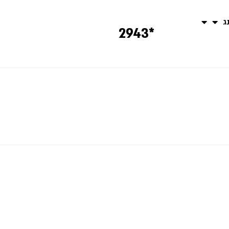
נג
*2943