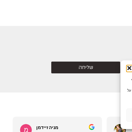
שליחה
צי Cookie כדי
על
מניה זיידמן