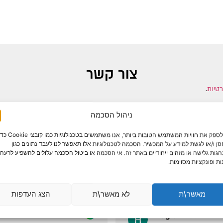
צור קשר
רטיות
.
ניהול הסכמה
כדי לספק את חוויות המשתמש הטובות ביותר, אנו משתמשים בטכנולוגיות כמו קוב
ן ו/או לגשת למידע על המכשיר. הסכמה לטכנולוגיות אלו תאפשר לנו לעבד נתונים כגון
גות גלישה או מזהים ייחודיים באתר זה. אי הסכמה או ביטול הסכמה עלולים להשפיע לרעה 
ות ופונקציות מסוימות.
לקוחות ממליצים
מאשר\ת
לא מאשר\ת
הצג העדפות
Hagit Alkobi
זיו סמנדואב