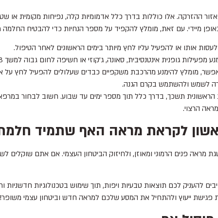
אזור ההזרקה. אלו כוללות בדרך כלל אדמומיות קלה, נפיחות מקומית או שט
באופן מיידי. עם זאת, מומלץ להקפיד על מספר הנחיות כדי להבטיח החלמה מ
עסות אותו או להפעיל עליו לחץ מיותר בימים הראשונים לאחר הטיפול.
מפעילות גופנית אינטנסיבית, סאונה, ג'קוזי או חשיפה לחום גבוה למשך 24-48 שעות.
שר, מומלץ להימנע מהרכבת משקפיים כבדים שעלולים להפעיל לחץ על אז
רה לשמש ולהשתמש בקרם הגנה.
אשונית תשכך, בדרך כלל תוך מספר ימים עד שבוע. חשוב לבחור במרפאה
ראה הרצוי.
אשון לקראת מראה האף שתמיד חלמתם
השגת מראה פנים הרמוני ומאוזן, ולחיזוק הביטחון העצמי. אם אתם שוקלי
להעניק לכם תוצאות טבעיות ויפות, תוך שימוש בטכנולוגיות חדשניות וחומ
עת פגישת ייעוץ ולהתחיל את המסע שלכם למראה חדש וביטחון עצמי משופר!