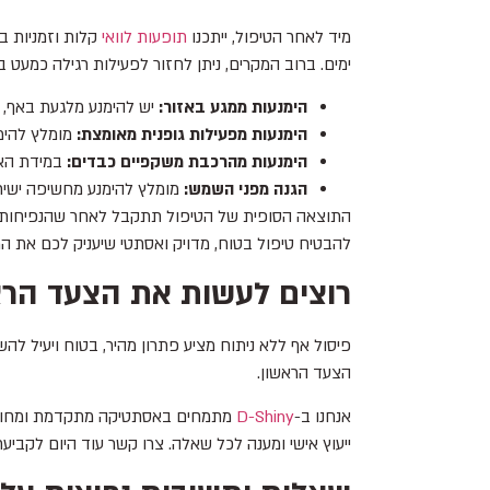
מיד לאחר הטיפול, ייתכנו
תופעות לוואי
קלות וזמניות ב
ימים. ברוב המקרים, ניתן לחזור לפעילות רגילה כמעט 
הימנעות ממגע באזור:
יש להימנע מלגעת באף, ל
הימנעות מפעילות גופנית מאומצת:
מומלץ להימנע 
הימנעות מהרכבת משקפיים כבדים:
במידת האפ
הגנה מפני השמש:
מומלץ להימנע מחשיפה ישי
התוצאה הסופית של הטיפול תתקבל לאחר שהנפיחות הר
להבטיח טיפול בטוח, מדויק ואסתטי שיעניק לכם את המ
רוצים לעשות את הצעד הר
פיסול אף ללא ניתוח מציע פתרון מהיר, בטוח ויעיל ל
הצעד הראשון.
אנחנו ב-
D-Shiny
מתמחים באסתטיקה מתקדמת ומחויבים 
ייעוץ אישי ומענה לכל שאלה. צרו קשר עוד היום לקבי