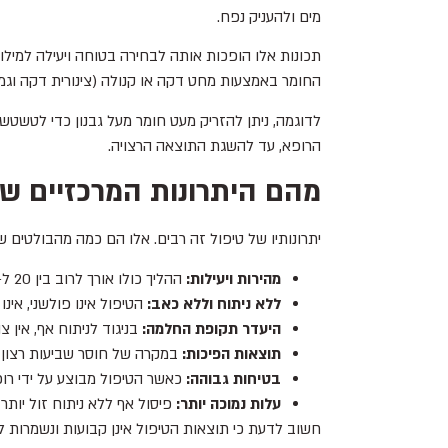
מים ולהעניק נפח.
תכונות אלו הופכות אותה לבחירה בטוחה ויעילה למילו
החומר באמצעות מחט דקה או קנולה (צינורית דקה וגמ
לדוגמה, ניתן להזריק מעט חומר מעל גבנון כדי לטשטש 
הרופא, עד להשגת התוצאה הרצויה.
מהם היתרונות המרכזיים של
יתרונותיו של טיפול זה רבים. אלו הם כמה מהבולטים 
מהירות ויעילות:
ההליך כולו אורך לרוב בין 20 ל-30 דקות בלבד, והתוצאות נראות לעין באופן מיידי.
ללא ניתוח וללא כאב:
הטיפול אינו פולשני, אינ
היעדר תקופת החלמה:
בניגוד לניתוח אף, אין 
תוצאות הפיכות:
במקרה של חוסר שביעות רצון מה
בטיחות גבוהה:
כאשר הטיפול מבוצע על ידי רופא
עלות נמוכה יותר:
פיסול אף ללא ניתוח זול יותר 
חשוב לדעת כי תוצאות הטיפול אינן קבועות ונשמרות לרו