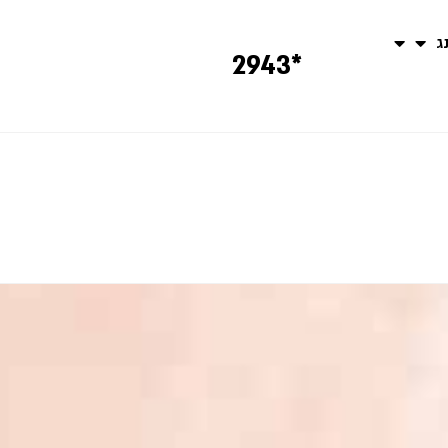
נג
*2943