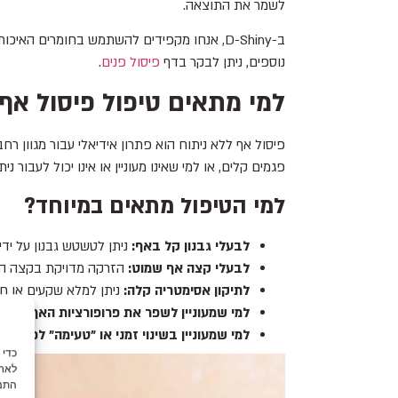
לשמר את התוצאה.
ב-D-Shiny, אנחו מקפידים להשתמש בחומרים ה
נוספים, ניתן לבקר בדף
פיסול פנים
.
למי מתאים טיפול פיסול אף
פיסול אף ללא ניתוח הוא פתרון אידיאלי עבור מגוון ר
פגמים קלים, או למי שאינו מעוניין או אינו יכול לעבור נית
למי הטיפול מתאים במיוחד?
לבעלי גבנון קל באף:
ניתן לטשטש גבנון על ידי 
לבעלי קצה אף שמוט:
הזרקה מדויקת בקצה האף
לתיקון אסימטריה קלה:
ניתן למלא שקעים או חוס
למי שמעוניין לשפר את פרופורציות האף:
במקרי
למי שמעוניין בשינוי זמני או "טעימה" לפני ניתו
לאחס
התנה