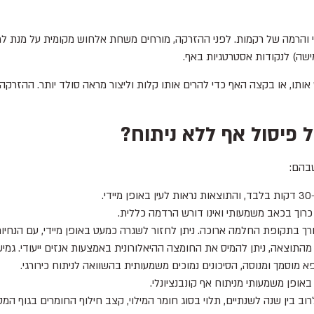
י והרמה של רקמות. לפני ההזרקה, מורחים משחת אלחוש מקומית על מנת למז
ישה) לנקודות אסטרטגיות באף.
אותו, או בקצה האף כדי להרים אותו קלות וליצור מראה סולד יותר. ההזרקה מ
 פיסול אף ללא ניתוח?
שבהם:
ו כרוך בכאב משמעותי ואינו דורש הרדמה כללית.
צורך בתקופת החלמה ארוכה. ניתן לחזור לשגרה כמעט באופן מיידי, עם הנחיות 
תוצאה, ניתן להמיס את החומצה ההיאלורונית באמצעות אנזים ייעודי. גמישו
 מוסמך ומנוסה, הסיכונים נמוכים משמעותית בהשוואה לניתוח כירורגי.
באופן משמעותי מניתוח אף קונבנציונלי.
ב בין שנה לשנתיים, תלוי בסוג חומר המילוי, קצב חילוף החומרים בגוף המטו