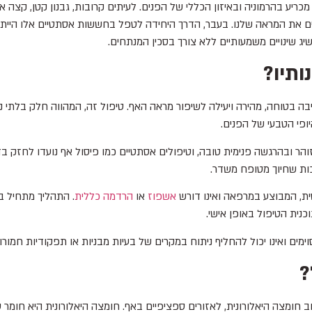
מכריע בהרמוניה ובאיזון הכללי של הפנים. לעיתים קרובות, גבנון קטן, קצה 
ם את המראה שלנו. בעבר, הדרך היחידה לטפל בחששות אסתטיים אלו הייתה 
ינויים משמעותיים ללא צורך בסכין המנתחים.
ותיו?
יבה בטוחה, מהירה ויעילה לשיפור מראה האף. טיפול זה, המהווה חלק בלתי
היופי הטבעי של הפנים.
ל בחיוך זוהר ובהרגשה פנימית טובה, וטיפולים אסתטיים כמו פיסול אף נועדו ל
כות שחיוך מטופח משדר.
ית, המבוצע במרפאה ואינו דורש
אשפוז
או
הרדמה כללית
. התהליך מתחיל 
נית הטיפול באופן אישי.
מים ואינו יכול להחליף ניתוח במקרים של בעיות מבניות או תפקודיות חמורו
?
חומצה היאלורונית, לאזורים ספציפיים באף. חומצה היאלורונית היא חומר ט