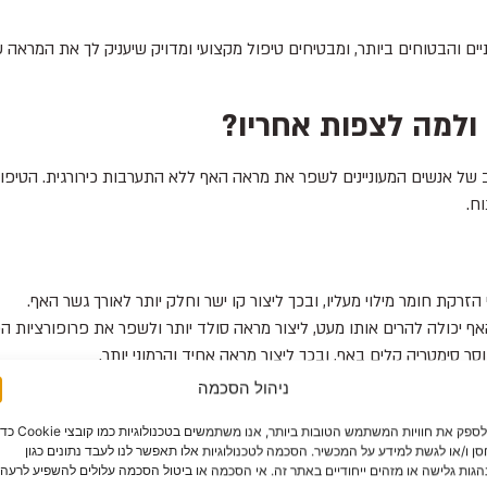
איכותיים והבטוחים ביותר, ומבטיחים טיפול מקצועי ומדויק שיעניק לך את המרא
 ולמה לצפות אחריו?
חב של אנשים המעוניינים לשפר את מראה האף ללא התערבות כירורגית. הטיפו
וח.
הזרקת חומר מילוי מעליו, ובכך ליצור קו ישר וחלק יותר לאורך גשר האף.
 יכולה להרים אותו מעט, ליצור מראה סולד יותר ולשפר את פרופורציות הפ
ר סימטריה קלים באף, ובכך ליצור מראה אחיד והרמוני יותר.
ם מסוימים, ניתן להוסיף נפח קטן לאזורים מסוימים באף כדי ליצור מראה מאו
ניהול הסכמה
ח:
מכיוון שהתוצאות אינן קבועות, הטיפול מאפשר למטופלים לבחון את השינ
כדי לספק את חוויות המשתמש הטובות ביותר, אנו משתמשים בטכנולוגיות כמו קוב
ן ו/או לגשת למידע על המכשיר. הסכמה לטכנולוגיות אלו תאפשר לנו לעבד נתונים כגון
גות גלישה או מזהים ייחודיים באתר זה. אי הסכמה או ביטול הסכמה עלולים להשפיע לרעה 