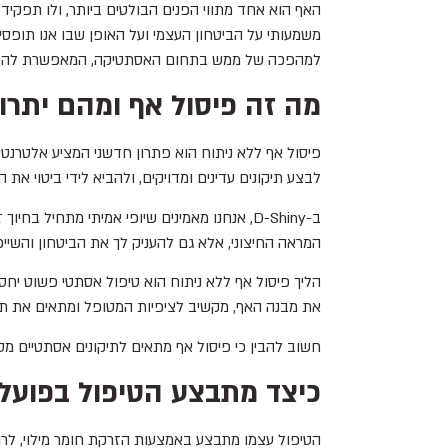
האף הוא אחד מתווי הפנים הבולטים ביותר, ולו תפקיד 
משמעותי על הביטחון העצמי ועל האופן שבו אנו תופסי
למהפכה של ממש בתחום האסתטיקה, המאפשרת להשיג ש
מה זה פיסול אף ומהם יתרונ
פיסול אף ללא ניתוח הוא פתרון חדשני המציע אלטרנט
לבצע תיקונים עדינים ומדויקים, ולהביא לידי ביטוי את 
ב-D-Shiny, אנחנו מאמינים שיופי אמיתי מתחי
המראה החיצוני, אלא גם להעניק לך את הביטחון והשיי
הליך פיסול אף ללא ניתוח הוא טיפול אסתטי פשוט יחס
את מבנה האף, מקשיב לציפיות המטופל ומתאים את תוכ
חשוב להבין כי פיסול אף מתאים לתיקונים אסתטיים מסוי
כיצד מתבצע הטיפול בפועל
הטיפול עצמו מתבצע באמצעות הזרקת חומר מילוי, לרוב 