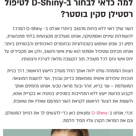
למה כדאי לבחור ב-D-Shiny לטיפול
רסטילן סקין בוסטר?
העור שלך ראוי ללא פחות מהטוב ביותר! אצלנו ב- D-Shiny המרכז
להשתלות שיניים ואסתטיקה, אנחנו משלבים מקצועיות בלתי מתפשרת,
ניסיון רב שנים ושימוש בטכנולוגיות ובחומרים האיכותיים והבטוחים ביותר.
אנחנו מבינים שטיפול אסתטי הוא עניין אישי וחשוב, ולכן אנו מקפידים על
יחס אישי וחם לכל מטופל, תוך הקשבה מלאה לצרכיו ורצונותיו.
הצוות המומחה שלנו ילווה אותך החל משלב הייעוץ הראשוני, דרך בניית
תוכנית טיפולים אישית ומותאמת בדיוק עבורך, ועד להשגת התוצאה
המושלמת – עור בריא, זוהר ובעל מראה טבעי. אנחנו מזמינים אותך
לקבוע פגישת ייעוץ ללא התחייבות בסניפינו בנתניה או בקריית אתא,
ולעשות את הצעד הראשון לקראת העור המהמם שאליו את שואפת.
זכרי, אנחנו ב-
D-Shiny
נמצאים כאן כדי להגשים לך את החיוך המושלם,
וגם את המראה הקורן עליו תמיד חלמת.