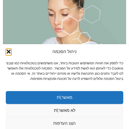
ניהול הסכמה
כדי לספק את חוויות המשתמש הטובות ביותר, אנו משתמשים בטכנולוגיות כמו קובצי
Cookie כדי לאחסן ו/או לגשת למידע על המכשיר. הסכמה לטכנולוגיות אלו תאפשר
שאלות ותשובות נפוצות על רסטילן
לנו לעבד נתונים כגון התנהגות גלישה או מזהים ייחודיים באתר זה. אי הסכמה או
ביטול הסכמה עלולים להשפיע לרעה על תכונות ופונקציות מסוימות.
סקין בוסטר
אלו הן כמה מהשאלות הנפוצות בנושא של רסטילן סקין בוסטר, כפי שהן
מאשר\ת
חוזרות ומועלות על ידי לקוחות:
לא מאשר\ת
האם הטיפול כואב?
הצג העדפות