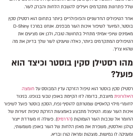
שלל פתרונות מתקדמים ויעילים להשבת הלחות והברק לעור.
אחד הטיפולים החדשניים והפופולריים ביותר בתחום הוא רסטילן סקין
בוסטר, המיועד לשיפור איכות העור מבפנים. אנחנו במרכז D-Shiny
מאמינים שיופי אמיתי מתחיל בתחושה טובה, ולכן אנו מציעים את
הטיפולים המתקדמים ביותר, כאלה שיעניקו לעור שלך בדיוק את מה
שהוא צריך.
מהו רסטילן סקין בוסטר וכיצד הוא
פועל?
רסטילן סקין בוסטר הוא טיפול הזרקה עדין המבוסס על
חומצה
היאלורונית
מיוצבת, בדומה לזו הקיימת באופן טבעי בגופנו. בניגוד
לחומרי מילוי קלאסיים שמטרתם להוסיף נפח, הסקין בוסטר פועל לשיפור
איכות העור עצמו. הטיפול מתבצע באמצעות הזרקת טיפות זעירות של
החומר אל שכבות העור העמוקות (
הדרמיס
). פעולה זו מעודדת ייצור
קולגן ואלסטין, משפרת את מאזן הלחות של העור באופן משמעותי,
ומעניקה לו גמישות, מוצקות ומראה קורן ובריא.