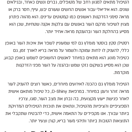
הטיפול מתאים למגוון רחב של מטופלים, גברים ונשים כאחד, ובגילאים
שונים. הוא אידיאלי עבור אנשים החשים שעורם יבש, עייף, חסר ברק או
מראה סימני הזדקנות ראשונים כמו קמטוטים עדינים. הוא מהווה פתרון
מצוין לשיפור מרקם העור באנשים עם צלקות אקנה שטחיות, שכן הוא
מסייע בהחלקת העור ובהענקת מראה אחיד יותר.
רסטילן סקין בוסטר מומלץ גם למי שמעוניין לשפר את איכות העור באופן
כללי, להעניק לו לחות עמוקה ולשמור על מראה בריא לאורך זמן, גם
כטיפול מונע. הוא מתאים במיוחד לאנשים החשופים לשמש באופן קבוע,
שכן הוא מסייע בשיקום נזקי שמש ובהגנה על העור מפני הזדקנות
מוקדמת.
הטיפול מומלץ גם כהכנה לאירועים מיוחדים, כאשר רוצים להעניק לעור
מראה זוהר ורענן במיוחד. במרפאת D-Shiny, כל טיפול מותאם אישית
לאחר פגישת ייעוץ מקצועית, בה נבחן את מצב העור, סוגו, צרכיו
הספציפיים והציפיות מהטיפול, ונתאים את תוכנית הטיפולים המדויקת
ביותר עבורך. אנו מקפידים על התאמה אישית, כדי להבטיח שתקבלי את
התוצאות הטובות ביותר ותיהני מעור בריא, קורן וצעיר יותר.