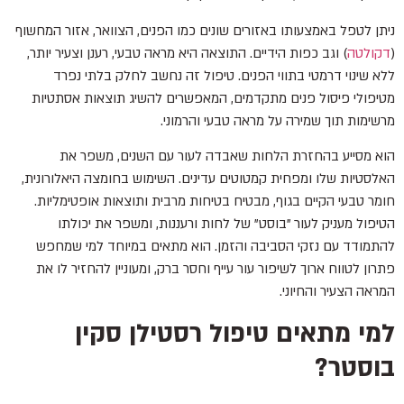
ניתן לטפל באמצעותו באזורים שונים כמו הפנים, הצוואר, אזור המחשוף
(
דקולטה
) וגב כפות הידיים. התוצאה היא מראה טבעי, רענן וצעיר יותר,
ללא שינוי דרמטי בתווי הפנים. טיפול זה נחשב לחלק בלתי נפרד
מטיפולי פיסול פנים מתקדמים, המאפשרים להשיג תוצאות אסתטיות
מרשימות תוך שמירה על מראה טבעי והרמוני.
הוא מסייע בהחזרת הלחות שאבדה לעור עם השנים, משפר את
האלסטיות שלו ומפחית קמטוטים עדינים. השימוש בחומצה היאלורונית,
חומר טבעי הקיים בגוף, מבטיח בטיחות מרבית ותוצאות אופטימליות.
הטיפול מעניק לעור "בוסט" של לחות ורעננות, ומשפר את יכולתו
להתמודד עם נזקי הסביבה והזמן. הוא מתאים במיוחד למי שמחפש
פתרון לטווח ארוך לשיפור עור עייף וחסר ברק, ומעוניין להחזיר לו את
המראה הצעיר והחיוני.
למי מתאים טיפול רסטילן סקין
בוסטר?