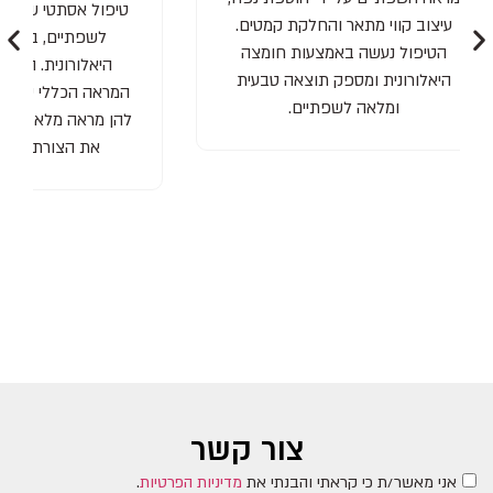
טיפול אסתטי שמטרתו להוסיף נפח
טיפ
ים.
לשפתיים, באמצעות חומצה
מר
צה
היאלורונית. הטיפול משפר את
"פפי
עית
המראה הכללי של השפתיים, מעניק
שלה
להן מראה מלא ורענן, ומסייע להחזיר
חומצ
את הצורת הטבעית שלהן.
את המ
צור קשר
אני מאשר/ת כי קראתי והבנתי את
מדיניות הפרטיות
.