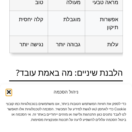
מראה טבעי
מעולה
טוב
אפשרות
מוגבלת
קלה יחסית
תיקון
עלות
גבוהה יותר
נגישה יותר
הלבנת שיניים: מה באמת עובד?
הלבנת שיניים היא אחד הטיפולים האסתטיים
ניהול הסכמה
הפופולריים ביותר, וזה לא במקרה. היא יחסית
כדי לספק את חוויות המשתמש הטובות ביותר, אנו משתמשים בטכנולוגיות כמו קובצי
Cookie כדי לאחסן ו/או לגשת למידע על המכשיר. הסכמה לטכנולוגיות אלו תאפשר
פשוטה, לא פולשנית, ומאפשרת לראות
לנו לעבד נתונים כגון התנהגות גלישה או מזהים ייחודיים באתר זה. אי הסכמה או
ביטול הסכמה עלולים להשפיע לרעה על תכונות ופונקציות מסוימות.
תוצאות מהירות. התהליך מבוסס על חומר